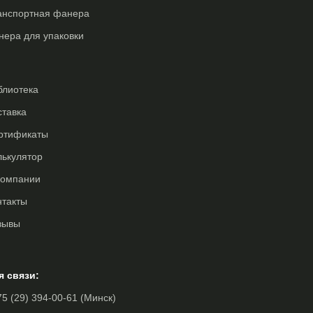
анспортная фанера
нера для упаковки
блиотека
ставка
ртификаты
лькулятор
компании
нтакты
зывы
я связи:
5 (29) 394-00-61 (Минск)