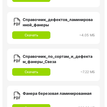
Справочник_дефектов_ламинирова
нной_фанеры
Скачать
~4.05 МБ
Справочник_по_сортам_и_дефекта
м_фанеры_Свеза
Скачать
~7.22 МБ
Фанера березовая ламинированная