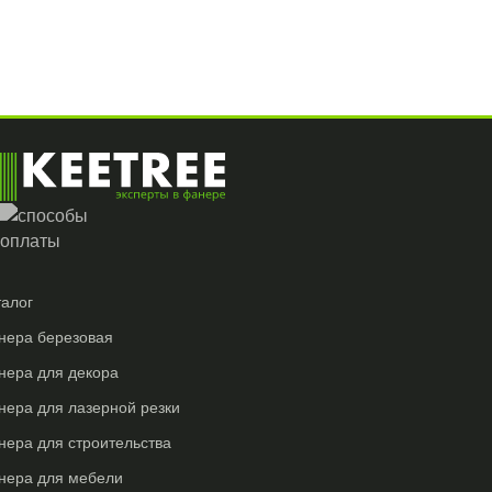
талог
нера березовая
нера для декора
нера для лазерной резки
нера для строительства
нера для мебели