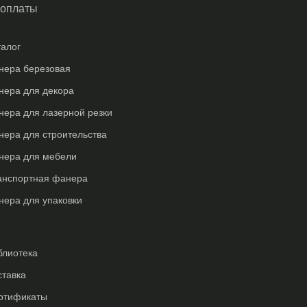
талог
нера березовая
нера для декора
нера для лазерной резки
нера для строительства
нера для мебели
анспортная фанера
нера для упаковки
блиотека
ставка
ртификаты