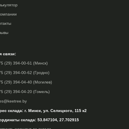
лькулятор
компании
нтакты
зывы
я связи:
5 (29) 394-00-61 (Минск)
5 (29) 394-00-62 (Гродно)
5 (29) 394-04-40 (Могилев)
5 (29) 394-04-20 (Гомель)
les@keetree.by
рес склада: г. Минск, ул. Селицкого, 115 к2
ординаты склада: 53.847104, 27.702915
строить маршрут до склада